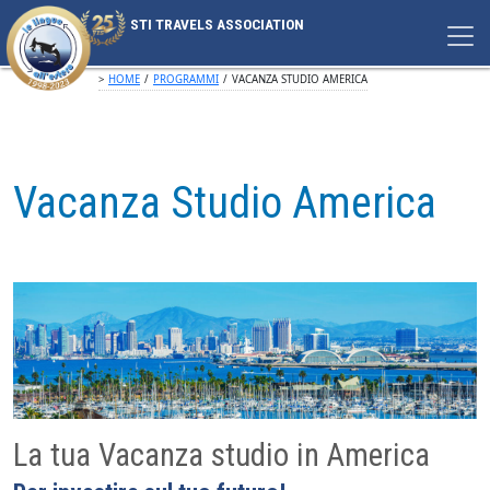
STI TRAVELS ASSOCIATION
>
HOME
/
PROGRAMMI
/
VACANZA STUDIO AMERICA
Vacanza Studio America
La tua Vacanza studio in America