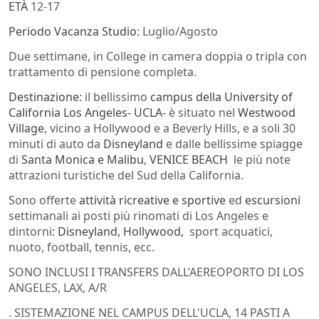
ETÀ
12-17
Periodo Vacanza Studio
: Luglio/Agosto
Due settimane, in College in camera doppia o tripla con
trattamento di pensione completa.
Destinazione
: il bellissimo
campus della
University of
California Los Angeles- UCLA-
è situato nel
Westwood
Village
, vicino a Hollywood e a Beverly Hills, e a soli 30
minuti di auto da
Disneyland
e dalle bellissime spiagge
di
Santa Monica e Malibu
,
VENICE BEACH
le più note
attrazioni turistiche del Sud della California.
Sono offerte
attività ricreative e sportive
ed
escursioni
settimanali ai posti più rinomati di Los Angeles e
dintorni:
Disneyland, Hollywood,
sport acquatici,
nuoto, football, tennis, ecc.
SONO INCLUSI I TRANSFERS DALL’AEREOPORTO DI LOS
ANGELES, LAX, A/R
. SISTEMAZIONE NEL CAMPUS DELL'UCLA, 14 PASTI A