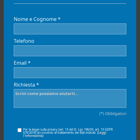
Nome e Cognome *
Telefono
Email *
Richiesta *
(*) Obbligatori
Per la legge sulla privacy (art. 13 del D. Lgs 196/03, art. 13 GDPR
679/2016) acconsento al trattamento dei dati indicati.
[Leggi
l'informativa]