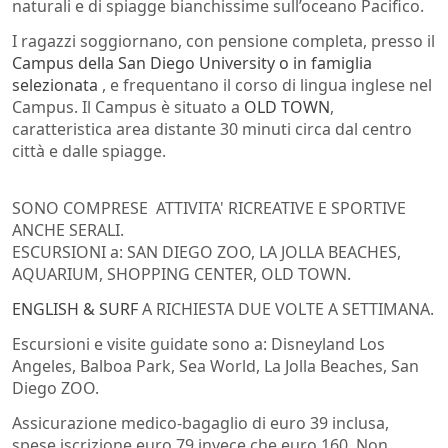
naturali e di spiagge bianchissime sull’oceano Pacifico.
I ragazzi soggiornano, con pensione completa, presso il
Campus della San Diego University o in famiglia
selezionata
, e frequentano il corso di lingua inglese nel
Campus. Il Campus è situato a
OLD TOWN
,
caratteristica area distante 30 minuti circa dal centro
città e dalle spiagge.
SONO COMPRESE ATTIVITA' RICREATIVE E SPORTIVE
ANCHE SERALI.
ESCURSIONI a: SAN DIEGO ZOO, LA JOLLA BEACHES,
AQUARIUM, SHOPPING CENTER, OLD TOWN.
ENGLISH & SURF
A RICHIESTA DUE VOLTE A SETTIMANA.
Escursioni e visite guidate sono a: Disneyland Los
Angeles, Balboa Park, Sea World, La Jolla Beaches, San
Diego ZOO.
Assicurazione medico-bagaglio di euro 39 inclusa,
spese iscrizione euro 79 invece che euro 160. Non